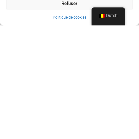
Refuser
Dutch
Politique de cookies
LA VIDANGE LOISEAU, UW
EXPERT SINDS 1960
Sinds 1960 ondersteunt La Vidange Loiseau
particulieren en professionals voor al hun behoeften
op het gebied van lediging en ontstopping in Brussel,
Waals-Brabant en Vlaams-Brabant. Opgericht door
Georges Loiseau, heeft het bedrijf zich door de jaren
heen ontwikkeld door zijn uitrusting te moderniseren
en zijn technieken te verfijnen om een snelle, efficiënte
service te garanderen die voldoet aan de