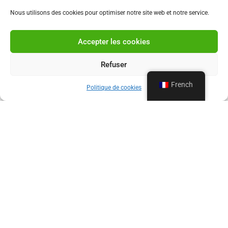
Nous utilisons des cookies pour optimiser notre site web et notre service.
Accepter les cookies
Refuser
French
Politique de cookies
LA VIDANGE LOISEAU, VOTRE
EXPERT DEPUIS 1960
Depuis 1960, La Vidange Loiseau accompagne les
particuliers et les professionnels pour tous leurs
besoins en vidange et débouchage à Bruxelles,