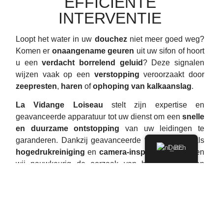
EFFICIËNTE
INTERVENTIE
Loopt het water in uw
douchez
niet meer goed weg?
Komen er
onaangename geuren
uit uw sifon of hoort
u een
verdacht borrelend geluid
? Deze signalen
wijzen vaak op een
verstopping
veroorzaakt door
zeepresten
,
haren
of
ophoping van kalkaanslag
.
La Vidange Loiseau
stelt zijn expertise en
geavanceerde apparatuur tot uw dienst om een
snelle
en duurzame ontstopping
van uw leidingen te
garanderen. Dankzij geavanceerde technieken zoals
Dutch
hogedrukreiniging
en
camera-inspectie
, detecteren
wij nauwkeurig de oorzaak van het probleem en
lossen we het op zonder uw installaties te
beschadigen.
Gevestigd in Brussel en het Brabant Wallon, komt ons
team
snelle of op afspraak interventies
uitvoeren