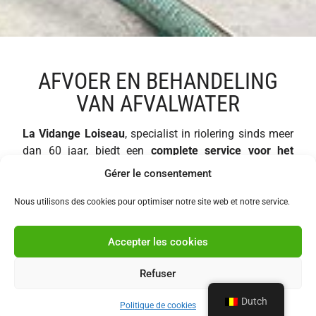
AFVOER EN BEHANDELING
VAN AFVALWATER
La Vidange Loiseau
, specialist in riolering sinds meer
dan 60 jaar, biedt een
complete service voor het
ledigen en reinigen van puinputten
om hun goede
Gérer le consentement
werking te garanderen en de levensduur te verlengen.
Onze gekwalificeerde technici grijpen in met
Nous utilisons des cookies pour optimiser notre site web et notre service.
geavanceerd materiaal om
afzettingen te
verwijderen, grondig te reinigen en een optimale
Accepter les cookies
waterinfiltratie
te waarborgen.
Refuser
Een goed beheer van
afvalwater
zorgt voor een vlotte
afvoer en voorkomt het risico op
overstromingen
of
Dutch
Politique de cookies
verstoppingen van de leidingen
. Door
preventief