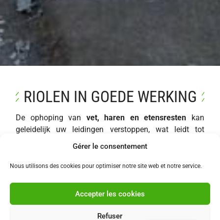
RIOLEN IN GOEDE WERKING
De ophoping van
vet, haren en etensresten
kan
geleidelijk uw leidingen verstoppen, wat leidt tot
slechte geuren, trage afvoer en terugkerende
Gérer le consentement
verstoppingen
.
Nous utilisons des cookies pour optimiser notre site web et notre service.
Om deze ongemakken te voorkomen, is het essentieel
om een
preventieve reiniging
uit te voeren om uw
Accepter les cookies
leidingen grondig te reinigen en een vlotte en
duurzame afvoer te garanderen.
Refuser