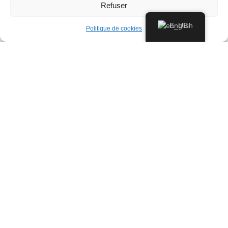
Refuser
English
Politique de cookies
CLEANING AND
NEUTRALIZATION OF
YOUR OIL TANK
La Vidange Loiseau
est spécialisée dans le
nettoyage et la neutralisation de citernes à mazout
dans le Brabant wallon
, avec plus de 60 ans
d’expérience au service des particuliers, entreprises
et collectivités.
Que vous souhaitiez
neutraliser une citerne
inutilisée
ou réaliser un
nettoyage approfondi
, nos
équipes formées appliquent des
procédures strictes
et respectueuses de l’environnement
. Nous