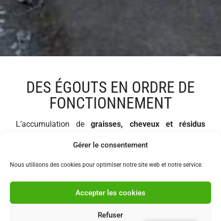
DES ÉGOUTS EN ORDRE DE
FONCTIONNEMENT
L’accumulation de
graisses, cheveux et résidus
alimentaires
peut progressivement obstruer vos
Gérer le consentement
canalisations, entraînant
mauvaises odeurs,
écoulement lent et bouchons récurrents
.
Nous utilisons des cookies pour optimiser notre site web et notre service.
Pour éviter ces désagréments, il est essentiel
d’effectuer un
curage préventif
afin de nettoyer en
Accepter les cookies
profondeur vos tuyauteries et d’assurer une
évacuation fluide et durable.
Refuser