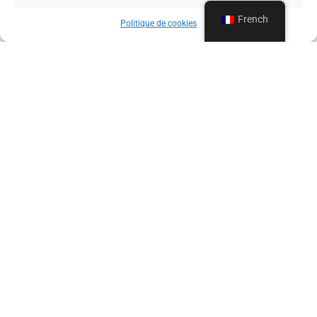
Depuis
1960
,
La Vidange Loiseau
met son expertise et
French
Politique de cookies
son matériel performant à votre service pour un
curage efficace et sur-mesure
, garantissant la
longévité de vos installations.
Contactez-nous