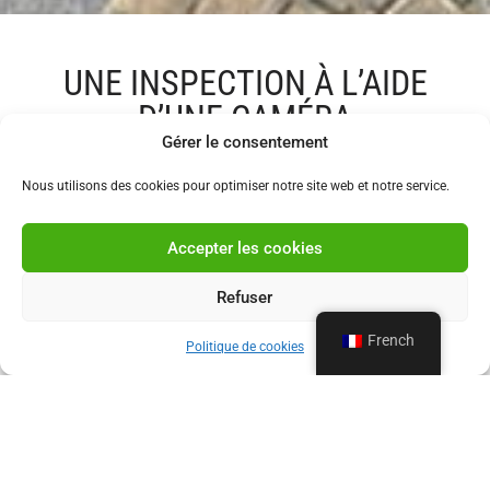
UNE INSPECTION À L’AIDE
D’UNE CAMÉRA
Gérer le consentement
Vos canalisations se bouchent fréquemment malgré
Nous utilisons des cookies pour optimiser notre site web et notre service.
plusieurs interventions ? Vous emménagez dans un
nouveau logement et ne connaissez pas l’état de votre
réseau d’évacuation ? Une
inspection par caméra
est
Accepter les cookies
la solution idéale pour détecter
fissures, bouchons,
affaissements ou racines envahissantes
.
Refuser
Anticipez les problèmes avant qu’ils ne s’aggravent.
French
Politique de cookies
Contactez-nous pour une inspection professionnelle !
Contactez-nous