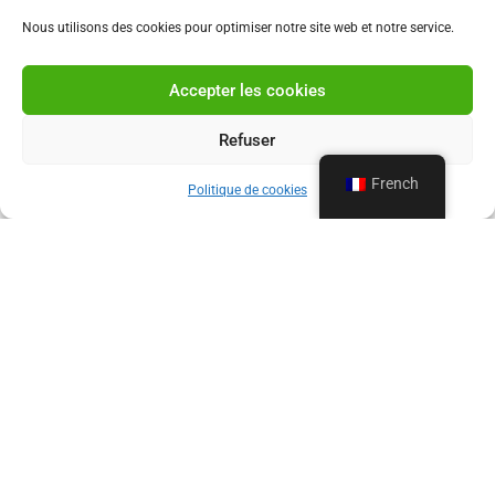
Nous utilisons des cookies pour optimiser notre site web et notre service.
Accepter les cookies
Refuser
French
Politique de cookies
LA VIDANGE LOISEAU, VOTRE
EXPERT DEPUIS 1960
Depuis 1960, La Vidange Loiseau accompagne les
particuliers et les professionnels pour tous leurs
besoins en vidange et débouchage à Bruxelles,